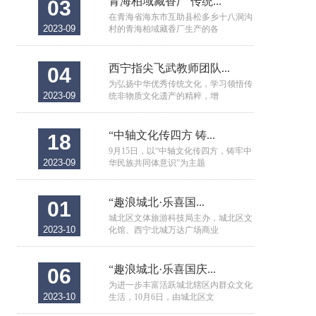
青海柏域藏香厂 传统...
03
在青海省海东市互助县松多乡十八洞沟
2023-09
村的青海柏域藏香厂生产的各
西宁指尖飞武教师团队...
04
为弘扬中华优秀传统文化，学习领悟传
2023-09
统非物质文化遗产的精粹，增
“中轴文化传四方 铸...
18
9月15日，以“中轴文化传四方，铸牢中
2023-09
华民族共同体意识”为主题
“趣浪城北·乐喜国...
01
城北区文体旅游科技局主办，城北区文
2023-10
化馆、西宁北城万达广场商业
“趣浪城北·乐喜国庆...
06
为进一步丰富活跃城北辖区内群众文化
2023-10
生活，10月6日，由城北区文