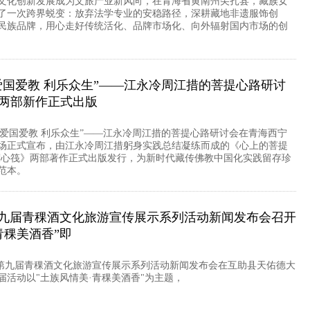
文化创新发展成为文旅产业新风向，在青海省黄南州尖扎县，藏族女
了一次跨界蜕变：放弃法学专业的安稳路径，深耕藏地非遗服饰创
民族品牌，用心走好传统活化、品牌市场化、向外辐射国内市场的创
爱国爱教 利乐众生”——江永冷周江措的菩提心路研讨
 两部新作正式出版
日，“爱国爱教 利乐众生”——江永冷周江措的菩提心路研讨会在青海西宁
场正式宣布，由江永冷周江措躬身实践总结凝练而成的《心上的菩提
渡心筏》两部著作正式出版发行，为新时代藏传佛教中国化实践留存珍
范本。
九届青稞酒文化旅游宣传展示系列活动新闻发布会召开
青稞美酒香”即
4日，第九届青稞酒文化旅游宣传展示系列活动新闻发布会在互助县天佑德大
届活动以"土族风情美·青稞美酒香"为主题，