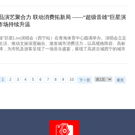
品演艺聚合力 联动消费拓新局 ——“超级音雄”巨星演
市场持续升温
音雄”巨星Live演唱会（西宁站）在青海体育中心圆满举办。演唱会立足
生活、推动文旅深度融合、激发城市消费活力，以高规格阵容、高标
障，为市民及游客呈现了一场音乐盛宴，展现了高原古城西宁的城市
1
2
3
4
5
6
7
8
9
10
下一页
尾页