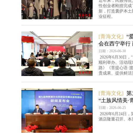
近年来，民族传统
性创业者刚措完成
新，打造囊萨本土
业征程。
[青海文化]
“
会在西宁举行
日期：2026-06-30
2026年6月30
顺利举办。活动现
路》《菩提心语·
贵成果、提供鲜活
[青海文化]
第
“土族风情美·
日期：2026-06-25
2026年6月2
酒店隆重召开。本