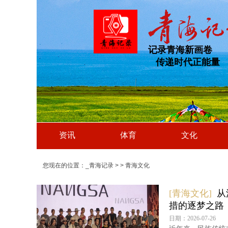
记录青海新画卷
传递时代正能量
资讯
体育
文化
您现在的位置：
_青海记录
>
>
青海文化
[青海文化]
从
措的逐梦之路
日期：2026-07-26