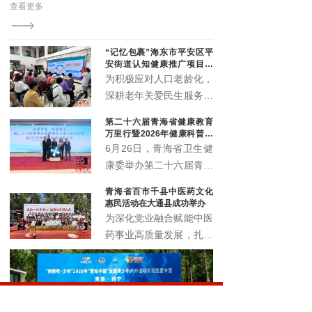
查看更多
查看更多
演区青海分区展演开幕式启幕。来自全省各地的中老年
文艺爱好者齐聚一堂，用歌舞与热情点亮了夏都的夜
空。
“记忆包裹”海东市平安区平
安街道认知健康推广项目顺
利启动
为积极应对人口老龄化，
深耕老年关爱民生服务，
精准筑牢老年人认知健康
第二十六届青海省健康教育
防线，切实提升辖区老年
万里行暨2026年健康科普讲
群体晚年生活质量。近
解大赛正式启动
6月26日，青海省卫生健
日，由北京韩红爱心慈善
康委举办第二十六届青海
基金会公益支持，青海省
省健康教育万里行启动仪
青海省百市千县中医药文化
社会工作协会执行的“记
式暨2026年健康科普讲
惠民活动在大通县成功举办
忆包裹”海东市平安区平
解大赛，以全民健康素养
为深化党业融合赋能中医
安街道认知健康推广项目
宣传月为契机，围绕 “健
药事业高质量发展，扎实
启动仪式暨认知健康科普
康青海 科普同行” 主题，
推进中医药文化普及与民
讲座，在化隆路社区顺利
展示卫生健康系统科普工
生康养服务提质增效，6
举办。
作成效，选拔优秀科普讲
月18日，青海省百市千
解人才，深入推进健康知
县中医药文化惠民活动在