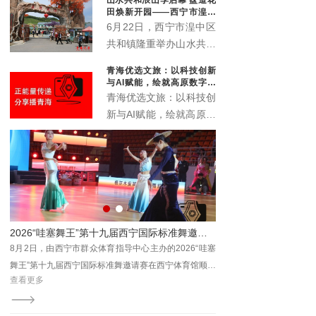
象城启动。活动以“众智
田焕新开园——西宁市湟中
成潮”为主题，联动“雪脉
区共和镇农文旅深度融合再
6月22日，西宁市湟中区
添新名片
计划”，汇聚川、藏、
共和镇隆重举办山水共和
青、甘、宁六家本土文化
浪山季启动仪式暨盘道花
青海优选文旅：以科技创新
机构，搭建西部青年文化
田开业典礼。全新升级的
与AI赋能，绘就高原数字文
交流平台。
盘道花田景区正式对外开
旅新画卷
青海优选文旅：以科技创
放，众多干部群众、非遗
新与AI赋能，绘就高原数
传承人、文艺爱好者及各
字文旅新画卷
地游客齐聚葱湾村，共赏
花海盛景、共品乡土文
脉、共赴乡村文旅新盛
宴。
运动会城西站活力开赛
2026“哇塞舞王”第十九届西宁国际标准舞邀请赛圆满落幕
广场
8月2日，由西宁市群众体育指导中心主办的2026“哇塞
8月7日，2026年西宁
为主
舞王”第十九届西宁国际标准舞邀请赛在西宁体育馆顺利
活力开赛。本站赛事以“邻
查看更多
查看更多
居民
收官。
题，来自城西区各社区及辖
由西
齐聚一堂，在清凉夏都尽
总工
宁市体育局主办，市群众