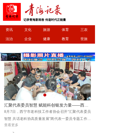
记录青海新画卷 传递时代正能量
资讯
文化
旅游
体育
三农
法治
企业
健康
教育
世旅
明日开跑！2026 首届 “清清黄河” 全民欢乐彩色跑相约坎布拉
汇聚代表委员智慧 赋能科创银发力量——西宁市老科技工作者协会召开两代表一委员专题工作会议
坎布
8月7日，西宁市老科技工作者协会召开“汇聚代表委员
8月9日，2026首届“清
享一
智慧 共话老科协高质量发展”两代表一委员专题工作会
拉世界地质公园开赛，参
查看更多
查看更多
议。协会聚集了会员中的党的十九大代表省市级历届及
场治愈又欢乐的彩色运动