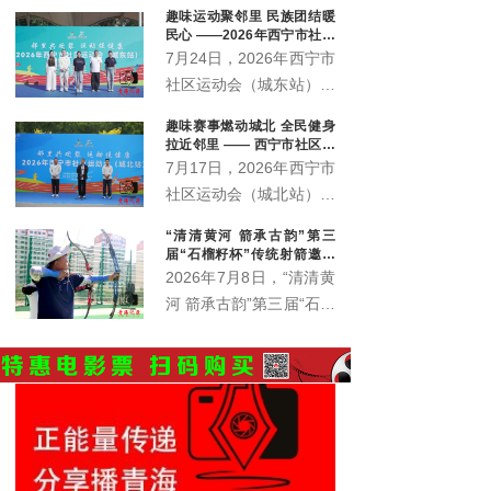
趣味运动聚邻里 民族团结暖
会、城西区文体旅游科技
民心 ——2026年西宁市社区
运动会城东站激情开赛
7月24日，2026年西宁市
社区运动会（城东站）在
中庄铁路体育馆广场激情
趣味赛事燃动城北 全民健身
开赛。来自辖区各社区、
拉近邻里 —— 西宁市社区运
企事业单位的近400名各
动会城北站火热开赛
7月17日，2026年西宁市
族群众齐聚一堂，在家门
社区运动会（城北站）在
口共赴一场全民健身之
北川青唐城花街广场火热
“清清黄河 箭承古韵”第三
约。本站赛事由西宁市体
开赛，350余名辖区各族
届“石榴籽杯”传统射箭邀请
育局主办，市群众体育指
居民齐聚赛场，共赴家门
赛开赛
2026年7月8日，“清清黄
导中心、城东区总工会、
口的趣味运动之约。
河 箭承古韵”第三届“石榴
城东区文体旅游科技局、
籽杯”传统射箭邀请赛暨
火车站街道办事处、青海
青海省第六届全民健身大
护您坊企业管理有限公司
会西宁赛区射箭比赛在西
联合承办。
宁市城东区全民健身中心
射箭场正式拉开帷幕。