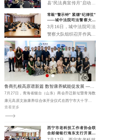
办公室、城西区司法局紧
县“民法典宣传月”启动仪
扣“民法典服务高质量发
式主场活动在丹噶尔古城
常敲“警示钟” 紧绷“纪律弦”
展”主题，在西宁市人民
拱海门隆重举行。本届宣
——城中法院司法警察大队
公园举办“法润西区 ‘典’亮
传月以“‘法’在身边‘典’亮
召开作风建设警示会
3月16日，城中法院司法
一夏”民法典专场宣传活
生活”为主题，由中共湟
警察大队组织召开作风建
动。省、市、区相关领导
源县委宣传部、中共湟源
设警示会。院督察室受邀
出席活动，区委政法委、
县委全面依法治县委员会
参会指导，以严的基调、
区法院、区检察院等30
办公室、湟源县司法局、
实的举措，助力锻造作风
余家单位参与集中宣传。
湟源县工商业联合会联合
过硬、纪律严明的司法警
主办。活动以法治与文化
察铁军。
交融、温情与正义共生的
形式，开启了一场普法惠
系列联展开幕 青海本土康养IP“藏地盐姐”亮相引关注
鲁商扎根高原谱新篇 数智康养赋能促发展 ——青海省烟台（山东）商会乔迁暨数康元高原文旅康养综合体开业
民的生动实践。
海国
7月27日，青海省烟台（山东）商会乔迁新址暨青海数
7月31日至8月3日，202
西部
康元高原文旅康养综合体开业仪式在西宁市大十字商会
际会展中心举办，本次联
查看更多
查看更多
青年
新址隆重举行。此次盛会不仅是商会发展历程中的重要
特色商品及文旅展、西宁
里程碑，更是鲁商在青深化产业布局、助力地方经济高
文化博览会。
质量发展的生动实践。
西宁市老科技工作者协会联
合邮储银行海东支行开展养
老金融科普专场沙龙
7月17日，西宁市老科技