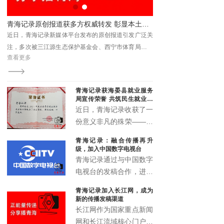
书分享会解码法治与为民之路
青海记录原创报道获多方权威转发 彰显本土新媒体传播力与影响力
近日，青海记录新媒体平台发布的原创报道引发广泛关
注，多次被三江源生态保护基金会、西宁市体育局、青
查看更多
查看更多
海省企业信用协会、湟源县教育局等单位转发引用，被
视为具有媒体关注度的权威转载内容。
青海记录获海晏县就业服务
局宣传荣誉 共筑民生就业宣
传新篇
近日，青海记录收获了一
份意义非凡的殊荣——来
自海晏县就业服务局的宣
青海记录：融合传播再升
传鼓励荣誉证书。这一荣
级，加入中国数字电视台
誉不仅是对青海记录过往
青海记录通过与中国数字
宣传工作的高度认可，更
电视台的发稿合作，进一
是双方携手推动民生就业
步拓展了融媒体传播矩
青海记录加入长江网，成为
宣传事业发展的有力见
阵，实现了青海故事的多
新的传播发稿渠道
证。
渠道、多层次、多形态传
长江网作为国家重点新闻
播，为高原地区文化传播
网和长江流域核心门户，