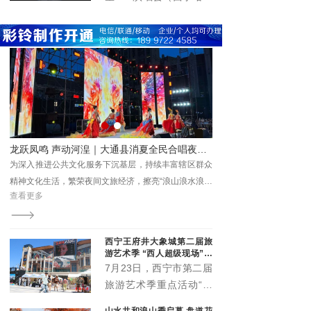
国化实践留存珍贵成果、
题，
在青海体育中心圆满举
提供鲜活范本。
办。演唱会立足丰富群众
精神文化生活、推动文旅
深度融合、激发城市消费
活力，以高规格阵容、高
标准服务、高效能保障，
为市民及游客呈现了一场
音乐盛宴，展现了高原古
城西宁的城市魅力与开放
游+美食”新业态圈粉游客
龙跃凤鸣 声动河湟｜大通县消夏全民合唱夜精彩上演 点亮夏日夜生活
形象。
原景
为深入推进公共文化服务下沉基层，持续丰富辖区群众
茶卡盐湖凭借澄澈纯净的
精神文化生活，繁荣夜间文旅经济，擦亮“浪山浪水浪大
观，成为青海文旅标志性
查看更多
查看更多
通·在桥头感受这个夏的夜”城市文旅品牌。
西宁王府井大象城第二届旅
游艺术季 “西人超级现场”启
幕
7月23日，西宁市第二届
旅游艺术季重点活动“西
人超级现场”在王府井大
山水共和浪山季启幕 盘道花