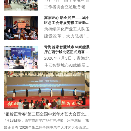
工作者协会立足服务老年
群众职能定位，联动会员
高原匠心 助企兴产——城中
单位中国邮政储蓄银行海
区总工会开展劳模工匠助企
东支行，温情打造“优雅
行专项行动
为持续深化产业工人队伍
暮年 财富护航”养老规划
建设改革，大力弘扬“三
公益科普沙龙，近百名中
种精神”，充分发挥劳模
青海首家智慧城市AI赋能展
老年居民群众赴现场参与
工匠在技术攻关、技能传
厅在西宁城北区正式启幕 为
学习，在暖心轻松的氛围
承、产业升级中的示范引
本土数字化发展注入新动能
2026年7月3日，青海北
中读懂养老金融、筑牢防
领作用，推动助企服务走
斗云智慧城市AI赋能展厅
骗屏障。
深走实、提质增效，7月
在西宁市城北区创新创业
10日，西宁市城中区总
园3号楼4层正式启幕。
工会组织省级劳模马国栋
作为青海本地工程数字化
及其工匠团队，走进西宁
领域的全新展示窗口与交
春旺农业科技开发有限公
流平台，该展厅的落地将
司城中区分公司（总寨
为全省数字经济发展注入
塬），开展劳模工匠助企
师李佃贵学术平台落地青海大通
“银龄正青春”第二届全国中老年才艺大会西北展演区青海分区开幕
新动能，助力各界共探智
行专项服务行动。
动在
7月18日晚，西宁市新宁广场灯光璀璨、乐声悠扬，"银
2026年8月1日，国医
慧城市建设新机遇、共绘
龄正青春"2026年第二届全国中老年人才艺大会西北展
青海省大通回族土族自治
数字青海发展新蓝图。