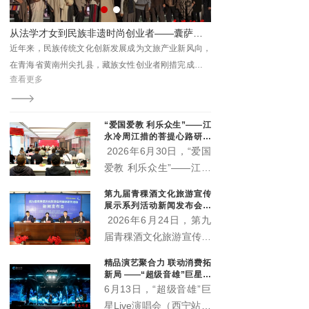
关部门、三江源国家公园
各园区管委会及基层代表
能促振兴 ——城西区杨家寨沉浸式乡村文旅活动点亮群众生活
从法学才女到民族非遗时尚创业者——囊萨品牌主理人刚措的逐梦之路
参加活动。
处主
近年来，民族传统文化创新发展成为文旅产业新风向，
8月7日，由城西区文体旅
福西
在青海省黄南州尖扎县，藏族女性创业者刚措完成了一
办，城西区文化馆、杨家寨
查看更多
查看更多
次跨界蜕变：放弃法学专业的安稳路径，深耕藏地非遗
区”主题村晚精彩启幕。
服饰创新，打造囊萨本土民族品牌，用心走好传统活
化、品牌市场化、向外辐射国内市场的创业征程。
“爱国爱教 利乐众生”——江
永冷周江措的菩提心路研讨
会在西宁举行 两部新作正式
2026年6月30日，“爱国
出版
爱教 利乐众生”——江永
冷周江措的菩提心路研讨
第九届青稞酒文化旅游宣传
会在青海西宁顺利举办。
展示系列活动新闻发布会召
活动现场正式宣布，由江
开 “土族风情美·青稞美酒
2026年6月24日，第九
香”即将启幕
永冷周江措躬身实践总结
届青稞酒文化旅游宣传展
凝练而成的《心上的菩提
示系列活动新闻发布会在
精品演艺聚合力 联动消费拓
路》《菩提心语·渡心
互助县天佑德大酒店隆重
新局 ——“超级音雄”巨星演
筏》两部著作正式出版发
召开。本届活动以"土族
唱会带动文旅市场持续升温
6月13日，“超级音雄”巨
行，为新时代藏传佛教中
风情美·青稞美酒香"为主
星Live演唱会（西宁站）