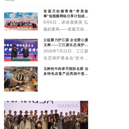
现任党代表、人大代表、政协委员40余名。他们是协会
履职尽责、服务大局、助推地方科技发展的核心骨干队
首届天佑德青海“孝亲故
伍。本次专题会议由部分各级代表委员参会。
事”短视频网络分享计划成果
展示会圆满举行
8月6日，讲述真善美 弘
扬好家风——首届天佑德
青海“孝亲故事”短视频网
公益聚力护江源 企业爱心援
络分享计划成果展示会在
玉树——三江源生态保护基
青海省互助土族自治县天
金会爱心企业捐赠暨座谈交
2026年7月21日，三江源
流会顺利举行
佑德大酒店多功能厅举
生态保护基金会“饮水思
行。
源·爱心企业”物资捐赠暨
玉树牦牛肉牵手国际名厨 治
政企座谈交流会在玉树隆
多特色农畜产品亮相中意丝
重举行。三江源生态保护
路市集
基金会理事长杜捷、副理
事长白宗科，玉树州政协
副主席才多杰、郑州安图
生物科技有限公司总经理
王晓军、大魏盛唐（青
海）贸易有限公司副总经
理弓鸽出席活动。州直相