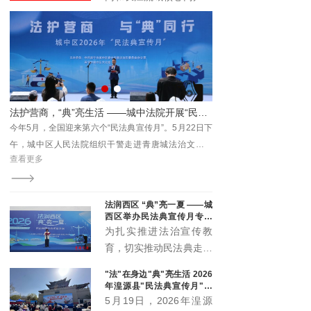
与时代发展注入新动能。
具有广泛的受众基础和强
大的传播能力。它不仅覆
盖了长江流域的多个省区
市，还吸引了全国乃至国
际的关注。青海记录加入
长江网，能够充分利用这
— 湟源县人民法院召开2026年上半年案件质效讲评暨数据会商会
法护营商，“典”亮生活 ——城中法院开展“民法典宣传月”主题普法活动
一平台的优势，将其内容
效讲
今年5月，全国迎来第六个“民法典宣传月”。5月22日下
7月28日，湟源县人民法
传播至更广泛的受众群
并讲
午，城中区人民法院组织干警走进青唐城法治文化公
评暨数据会商会，院党组
体。
查看更多
查看更多
官助
园，开展以“法护营商与‘典’同行”为主题的全区普法宣传
话，党组成员、各部门负
活动，将民法典的温暖与力量送到群众身边。
理参会。
法润西区 “典”亮一夏 ——城
西区举办民法典宣传月专场
宣传活动
为扎实推进法治宣传教
育，切实推动民法典走到
群众身边、走进群众心
"法"在身边"典"亮生活 2026
里，5月20日下午，城西
年湟源县"民法典宣传月"启
区委全面依法治区委员会
动
5月19日，2026年湟源