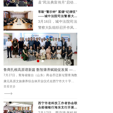
办公室、城西区司法局紧
县“民法典宣传月”启动仪
扣“民法典服务高质量发
式主场活动在丹噶尔古城
常敲“警示钟” 紧绷“纪律弦”
展”主题，在西宁市人民
拱海门隆重举行。本届宣
——城中法院司法警察大队
公园举办“法润西区 ‘典’亮
传月以“‘法’在身边‘典’亮
召开作风建设警示会
3月16日，城中法院司法
一夏”民法典专场宣传活
生活”为主题，由中共湟
警察大队组织召开作风建
动。省、市、区相关领导
源县委宣传部、中共湟源
设警示会。院督察室受邀
出席活动，区委政法委、
县委全面依法治县委员会
参会指导，以严的基调、
区法院、区检察院等30
办公室、湟源县司法局、
实的举措，助力锻造作风
余家单位参与集中宣传。
湟源县工商业联合会联合
过硬、纪律严明的司法警
主办。活动以法治与文化
察铁军。
交融、温情与正义共生的
形式，开启了一场普法惠
赋能促发展 ——青海省烟台（山东）商会乔迁暨数康元高原文旅康养综合体开业
2026“宁宁联动”系列联展开幕 青海本土康养IP“藏地盐姐”亮相引关注
民的生动实践。
海数
7月31日至8月3日，2026“宁宁联动”系列联展在青海国
商会
际会展中心举办，本次联展设置三大板块，包含东西部
查看更多
重要
特色商品及文旅展、西宁进出口商品展、首届西宁青年
济高
文化博览会。
西宁市老科技工作者协会联
合邮储银行海东支行开展养
老金融科普专场沙龙
7月17日，西宁市老科技