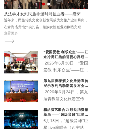
生物科技有限公司总经理
王晓军、大魏盛唐（青
的逐梦之路
文润乡野聚烟火 村晚赋能促振兴 ——城西区杨家寨沉浸式乡村文旅活动点亮群众生活
海）贸易有限公司副总经
向，
8月7日，由城西区文体旅游科技局、虎台街道办事处主
理弓鸽出席活动。州直相
了一
办，城西区文化馆、杨家寨村承办的“大地欢歌 幸福西
查看更多
关部门、三江源国家公园
非遗
区”主题村晚精彩启幕。
各园区管委会及基层代表
统活
参加活动。
“爱国爱教 利乐众生”——江
永冷周江措的菩提心路研讨
会在西宁举行 两部新作正式
2026年6月30日，“爱国
出版
爱教 利乐众生”——江永
冷周江措的菩提心路研讨
第九届青稞酒文化旅游宣传
会在青海西宁顺利举办。
展示系列活动新闻发布会召
活动现场正式宣布，由江
开 “土族风情美·青稞美酒
2026年6月24日，第九
香”即将启幕
永冷周江措躬身实践总结
届青稞酒文化旅游宣传展
凝练而成的《心上的菩提
示系列活动新闻发布会在
精品演艺聚合力 联动消费拓
路》《菩提心语·渡心
互助县天佑德大酒店隆重
新局 ——“超级音雄”巨星演
筏》两部著作正式出版发
召开。本届活动以"土族
唱会带动文旅市场持续升温
6月13日，“超级音雄”巨
行，为新时代藏传佛教中
风情美·青稞美酒香"为主
星Live演唱会（西宁站）