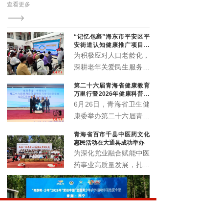
“记忆包裹”海东市平安区平
安街道认知健康推广项目顺
利启动
为积极应对人口老龄化，
深耕老年关爱民生服务，
精准筑牢老年人认知健康
第二十六届青海省健康教育
防线，切实提升辖区老年
万里行暨2026年健康科普讲
群体晚年生活质量。近
解大赛正式启动
6月26日，青海省卫生健
日，由北京韩红爱心慈善
康委举办第二十六届青海
基金会公益支持，青海省
省健康教育万里行启动仪
青海省百市千县中医药文化
社会工作协会执行的“记
式暨2026年健康科普讲
惠民活动在大通县成功举办
忆包裹”海东市平安区平
解大赛，以全民健康素养
为深化党业融合赋能中医
安街道认知健康推广项目
宣传月为契机，围绕 “健
药事业高质量发展，扎实
启动仪式暨认知健康科普
康青海 科普同行” 主题，
推进中医药文化普及与民
讲座，在化隆路社区顺利
展示卫生健康系统科普工
生康养服务提质增效，6
举办。
作成效，选拔优秀科普讲
月18日，青海省百市千
解人才，深入推进健康知
县中医药文化惠民活动在