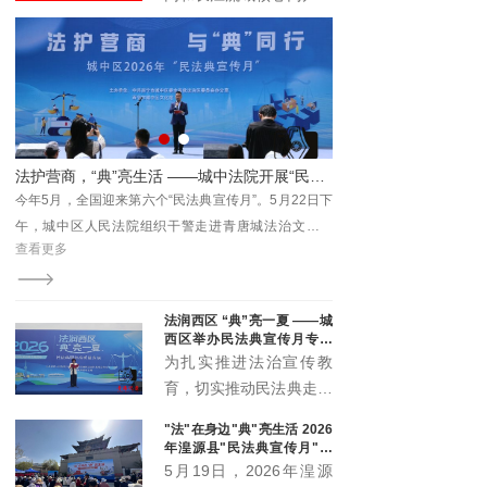
与时代发展注入新动能。
具有广泛的受众基础和强
大的传播能力。它不仅覆
盖了长江流域的多个省区
市，还吸引了全国乃至国
际的关注。青海记录加入
长江网，能够充分利用这
院开展“民法典宣传月”主题普法活动
击水中流处 深耕下半程—— 湟源县人民法院召开2026年上半年案件质效讲评暨数据会商会
一平台的优势，将其内容
日下
7月28日，湟源县人民法院召开上半年审判执行质效讲
传播至更广泛的受众群
化公
评暨数据会商会，院党组书记、院长林强出席会议并讲
体。
查看更多
宣传
话，党组成员、各部门负责人、全体员额法官及法官助
理参会。
法润西区 “典”亮一夏 ——城
西区举办民法典宣传月专场
宣传活动
为扎实推进法治宣传教
育，切实推动民法典走到
群众身边、走进群众心
"法"在身边"典"亮生活 2026
里，5月20日下午，城西
年湟源县"民法典宣传月"启
区委全面依法治区委员会
动
5月19日，2026年湟源