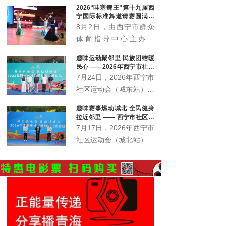
2026“哇塞舞王”第十九届西
宁国际标准舞邀请赛圆满落
幕
8月2日，由西宁市群众
体育指导中心主办的
2026“哇塞舞王”第十九届
趣味运动聚邻里 民族团结暖
西宁国际标准舞邀请赛在
民心 ——2026年西宁市社区
西宁体育馆顺利收官。
运动会城东站激情开赛
7月24日，2026年西宁市
社区运动会（城东站）在
中庄铁路体育馆广场激情
趣味赛事燃动城北 全民健身
开赛。来自辖区各社区、
拉近邻里 —— 西宁市社区运
企事业单位的近400名各
动会城北站火热开赛
7月17日，2026年西宁市
族群众齐聚一堂，在家门
社区运动会（城北站）在
口共赴一场全民健身之
北川青唐城花街广场火热
约。本站赛事由西宁市体
开赛，350余名辖区各族
育局主办，市群众体育指
居民齐聚赛场，共赴家门
导中心、城东区总工会、
口的趣味运动之约。
城东区文体旅游科技局、
火车站街道办事处、青海
护您坊企业管理有限公司