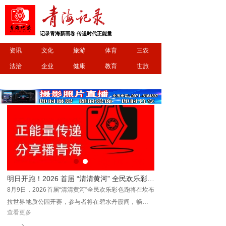
记录青海新画卷 传递时代正能量
资讯
文化
旅游
体育
三农
法治
企业
健康
教育
世旅
明日开跑！2026 首届 “清清黄河” 全民欢乐彩色跑相约坎布拉
2026互助“点状元”杯北龙山康养徒步大赛重磅来袭
坎布
2026年互助县“点状元”杯北龙山康养徒步大赛正式开启
享一
报名通道！
查看更多