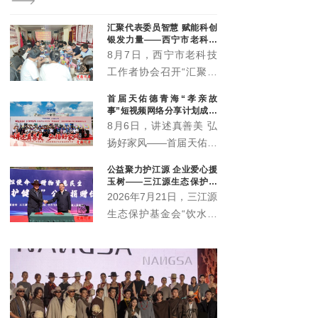
汇聚代表委员智慧 赋能科创
银发力量——西宁市老科技
工作者协会召开两代表一委
8月7日，西宁市老科技
员专题工作会议
工作者协会召开“汇聚代
表委员智慧 共话老科协
首届天佑德青海“孝亲故
高质量发展”两代表一委
事”短视频网络分享计划成果
员专题工作会议。协会聚
展示会圆满举行
8月6日，讲述真善美 弘
集了会员中的党的十九大
扬好家风——首届天佑德
代表省市级历届及现任党
青海“孝亲故事”短视频网
公益聚力护江源 企业爱心援
代表、人大代表、政协委
络分享计划成果展示会在
玉树——三江源生态保护基
员40余名。他们是协会
青海省互助土族自治县天
金会爱心企业捐赠暨座谈交
2026年7月21日，三江源
流会顺利举行
履职尽责、服务大局、助
佑德大酒店多功能厅举
生态保护基金会“饮水思
推地方科技发展的核心骨
行。
源·爱心企业”物资捐赠暨
干队伍。本次专题会议由
政企座谈交流会在玉树隆
部分各级代表委员参会。
重举行。三江源生态保护
基金会理事长杜捷、副理
事长白宗科，玉树州政协
副主席才多杰、郑州安图