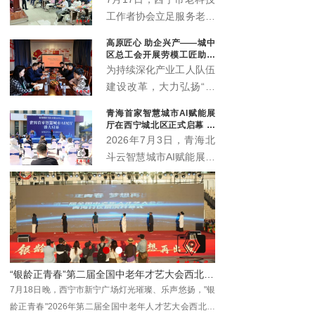
工作者协会立足服务老年
群众职能定位，联动会员
高原匠心 助企兴产——城中
单位中国邮政储蓄银行海
区总工会开展劳模工匠助企
东支行，温情打造“优雅
行专项行动
为持续深化产业工人队伍
暮年 财富护航”养老规划
建设改革，大力弘扬“三
公益科普沙龙，近百名中
种精神”，充分发挥劳模
青海首家智慧城市AI赋能展
老年居民群众赴现场参与
工匠在技术攻关、技能传
厅在西宁城北区正式启幕 为
学习，在暖心轻松的氛围
承、产业升级中的示范引
本土数字化发展注入新动能
2026年7月3日，青海北
中读懂养老金融、筑牢防
领作用，推动助企服务走
斗云智慧城市AI赋能展厅
骗屏障。
深走实、提质增效，7月
在西宁市城北区创新创业
10日，西宁市城中区总
园3号楼4层正式启幕。
工会组织省级劳模马国栋
作为青海本地工程数字化
及其工匠团队，走进西宁
领域的全新展示窗口与交
春旺农业科技开发有限公
流平台，该展厅的落地将
司城中区分公司（总寨
为全省数字经济发展注入
塬），开展劳模工匠助企
新动能，助力各界共探智
行专项服务行动。
慧城市建设新机遇、共绘
数字青海发展新蓝图。