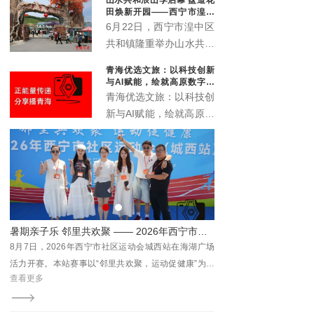
象城启动。活动以“众智
田焕新开园——西宁市湟中
成潮”为主题，联动“雪脉
区共和镇农文旅深度融合再
6月22日，西宁市湟中区
添新名片
计划”，汇聚川、藏、
共和镇隆重举办山水共和
青、甘、宁六家本土文化
浪山季启动仪式暨盘道花
青海优选文旅：以科技创新
机构，搭建西部青年文化
田开业典礼。全新升级的
与AI赋能，绘就高原数字文
交流平台。
盘道花田景区正式对外开
旅新画卷
青海优选文旅：以科技创
放，众多干部群众、非遗
新与AI赋能，绘就高原数
传承人、文艺爱好者及各
字文旅新画卷
地游客齐聚葱湾村，共赏
花海盛景、共品乡土文
脉、共赴乡村文旅新盛
宴。
运动会城西站活力开赛
聚力生态黄河 乐享全民运动 2026 “清清黄河” 彩色跑在尖扎坎布拉开跑
广场
8月9日，中国坎布拉2026首届“清清黄河”全民欢乐彩色
为主
跑在青海省黄南藏族自治州尖扎县激情开跑。800名参
查看更多
居民
赛选手沿黄河丹霞栈道有序出发，在世界级地质公园的
由西
壮阔山水间，开启一场集体育运动、生态研学、文化体
总工
验于一体的沉浸式趣味奔跑，解锁文旅融合全新场景。