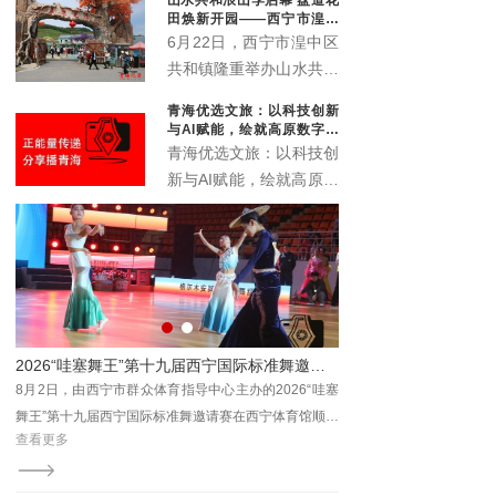
象城启动。活动以“众智
田焕新开园——西宁市湟中
成潮”为主题，联动“雪脉
区共和镇农文旅深度融合再
6月22日，西宁市湟中区
添新名片
计划”，汇聚川、藏、
共和镇隆重举办山水共和
青、甘、宁六家本土文化
浪山季启动仪式暨盘道花
青海优选文旅：以科技创新
机构，搭建西部青年文化
田开业典礼。全新升级的
与AI赋能，绘就高原数字文
交流平台。
盘道花田景区正式对外开
旅新画卷
青海优选文旅：以科技创
放，众多干部群众、非遗
新与AI赋能，绘就高原数
传承人、文艺爱好者及各
字文旅新画卷
地游客齐聚葱湾村，共赏
花海盛景、共品乡土文
脉、共赴乡村文旅新盛
宴。