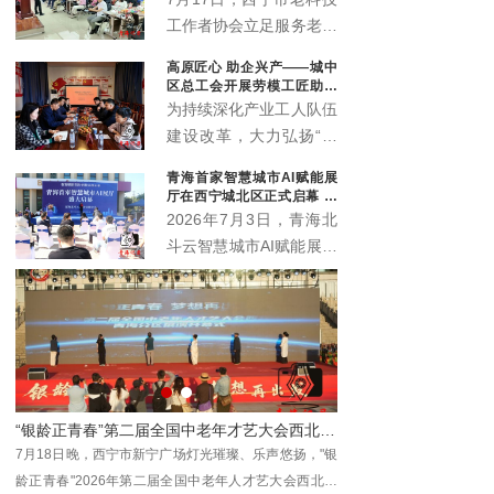
工作者协会立足服务老年
群众职能定位，联动会员
高原匠心 助企兴产——城中
单位中国邮政储蓄银行海
区总工会开展劳模工匠助企
东支行，温情打造“优雅
行专项行动
为持续深化产业工人队伍
暮年 财富护航”养老规划
建设改革，大力弘扬“三
公益科普沙龙，近百名中
种精神”，充分发挥劳模
青海首家智慧城市AI赋能展
老年居民群众赴现场参与
工匠在技术攻关、技能传
厅在西宁城北区正式启幕 为
学习，在暖心轻松的氛围
承、产业升级中的示范引
本土数字化发展注入新动能
2026年7月3日，青海北
中读懂养老金融、筑牢防
领作用，推动助企服务走
斗云智慧城市AI赋能展厅
骗屏障。
深走实、提质增效，7月
在西宁市城北区创新创业
10日，西宁市城中区总
园3号楼4层正式启幕。
工会组织省级劳模马国栋
作为青海本地工程数字化
及其工匠团队，走进西宁
领域的全新展示窗口与交
春旺农业科技开发有限公
流平台，该展厅的落地将
司城中区分公司（总寨
为全省数字经济发展注入
塬），开展劳模工匠助企
新动能，助力各界共探智
行专项服务行动。
慧城市建设新机遇、共绘
数字青海发展新蓝图。