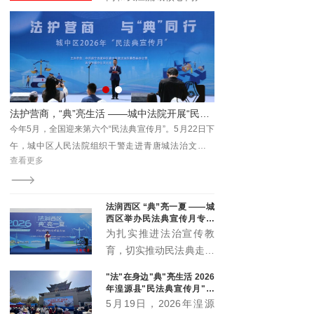
与时代发展注入新动能。
具有广泛的受众基础和强
大的传播能力。它不仅覆
盖了长江流域的多个省区
市，还吸引了全国乃至国
际的关注。青海记录加入
长江网，能够充分利用这
一平台的优势，将其内容
传播至更广泛的受众群
体。
法润西区 “典”亮一夏 ——城
西区举办民法典宣传月专场
宣传活动
为扎实推进法治宣传教
育，切实推动民法典走到
群众身边、走进群众心
"法"在身边"典"亮生活 2026
里，5月20日下午，城西
年湟源县"民法典宣传月"启
区委全面依法治区委员会
动
5月19日，2026年湟源