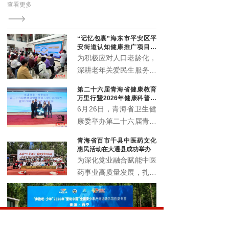
“记忆包裹”海东市平安区平
安街道认知健康推广项目顺
利启动
为积极应对人口老龄化，
深耕老年关爱民生服务，
精准筑牢老年人认知健康
第二十六届青海省健康教育
防线，切实提升辖区老年
万里行暨2026年健康科普讲
群体晚年生活质量。近
解大赛正式启动
6月26日，青海省卫生健
日，由北京韩红爱心慈善
康委举办第二十六届青海
基金会公益支持，青海省
省健康教育万里行启动仪
青海省百市千县中医药文化
社会工作协会执行的“记
式暨2026年健康科普讲
惠民活动在大通县成功举办
忆包裹”海东市平安区平
解大赛，以全民健康素养
为深化党业融合赋能中医
安街道认知健康推广项目
宣传月为契机，围绕 “健
药事业高质量发展，扎实
启动仪式暨认知健康科普
康青海 科普同行” 主题，
推进中医药文化普及与民
讲座，在化隆路社区顺利
展示卫生健康系统科普工
生康养服务提质增效，6
举办。
作成效，选拔优秀科普讲
月18日，青海省百市千
解人才，深入推进健康知
县中医药文化惠民活动在