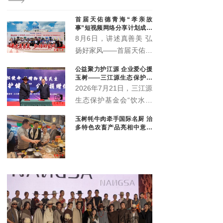
协会
干队
首届天佑德青海“孝亲故
事”短视频网络分享计划成果
展示会圆满举行
8月6日，讲述真善美 弘
扬好家风——首届天佑德
青海“孝亲故事”短视频网
公益聚力护江源 企业爱心援
络分享计划成果展示会在
玉树——三江源生态保护基
青海省互助土族自治县天
金会爱心企业捐赠暨座谈交
2026年7月21日，三江源
流会顺利举行
佑德大酒店多功能厅举
生态保护基金会“饮水思
行。
源·爱心企业”物资捐赠暨
玉树牦牛肉牵手国际名厨 治
政企座谈交流会在玉树隆
多特色农畜产品亮相中意丝
重举行。三江源生态保护
路市集
基金会理事长杜捷、副理
事长白宗科，玉树州政协
副主席才多杰、郑州安图
生物科技有限公司总经理
王晓军、大魏盛唐（青
海）贸易有限公司副总经
理弓鸽出席活动。州直相