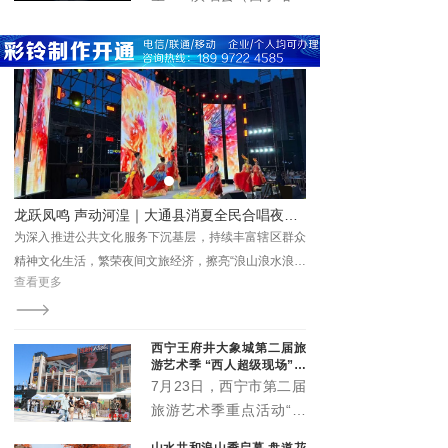
国化实践留存珍贵成果、
题，
在青海体育中心圆满举
提供鲜活范本。
办。演唱会立足丰富群众
精神文化生活、推动文旅
深度融合、激发城市消费
活力，以高规格阵容、高
标准服务、高效能保障，
为市民及游客呈现了一场
音乐盛宴，展现了高原古
城西宁的城市魅力与开放
形象。
西宁王府井大象城第二届旅
游艺术季 “西人超级现场”启
幕
7月23日，西宁市第二届
旅游艺术季重点活动“西
人超级现场”在王府井大
山水共和浪山季启幕 盘道花