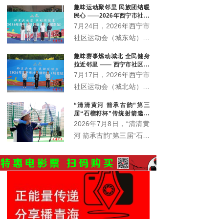
趣味运动聚邻里 民族团结暖
民心 ——2026年西宁市社区
运动会城东站激情开赛
7月24日，2026年西宁市
社区运动会（城东站）在
中庄铁路体育馆广场激情
趣味赛事燃动城北 全民健身
开赛。来自辖区各社区、
拉近邻里 —— 西宁市社区运
企事业单位的近400名各
动会城北站火热开赛
7月17日，2026年西宁市
族群众齐聚一堂，在家门
社区运动会（城北站）在
口共赴一场全民健身之
北川青唐城花街广场火热
“清清黄河 箭承古韵”第三
约。本站赛事由西宁市体
开赛，350余名辖区各族
届“石榴籽杯”传统射箭邀请
育局主办，市群众体育指
居民齐聚赛场，共赴家门
赛开赛
2026年7月8日，“清清黄
导中心、城东区总工会、
口的趣味运动之约。
河 箭承古韵”第三届“石榴
城东区文体旅游科技局、
籽杯”传统射箭邀请赛暨
火车站街道办事处、青海
青海省第六届全民健身大
护您坊企业管理有限公司
会西宁赛区射箭比赛在西
联合承办。
宁市城东区全民健身中心
射箭场正式拉开帷幕。