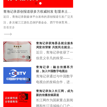
青海记录获海晏县就业服务
局宣传荣誉 共筑民生就业宣
传新篇
近日，青海记录收获了一
份意义非凡的殊荣——来
自海晏县就业服务局的宣
青海记录：融合传播再升
传鼓励荣誉证书。这一荣
级，加入中国数字电视台
誉不仅是对青海记录过往
青海记录通过与中国数字
宣传工作的高度认可，更
电视台的发稿合作，进一
是双方携手推动民生就业
步拓展了融媒体传播矩
青海记录加入长江网，成为
宣传事业发展的有力见
阵，实现了青海故事的多
新的传播发稿渠道
证。
渠道、多层次、多形态传
长江网作为国家重点新闻
播，为高原地区文化传播
网和长江流域核心门户，