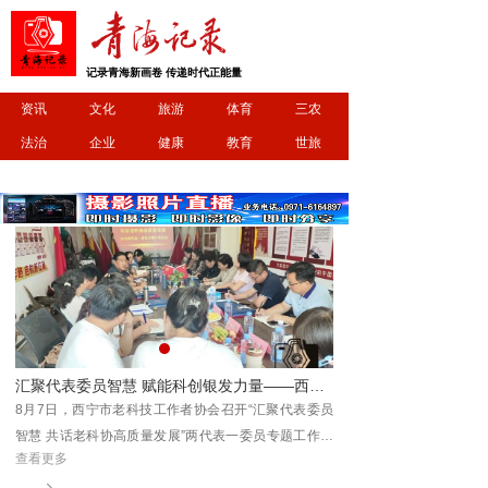
记录青海新画卷 传递时代正能量
资讯
文化
旅游
体育
三农
法治
企业
健康
教育
世旅
工作者协会召开两代表一委员专题工作会议
明日开跑！2026 首届 “清清黄河” 全民欢乐彩色跑相约坎布拉
委员
8月9日，2026首届“清清黄河”全民欢乐彩色跑将在坎布
作会
拉世界地质公园开赛，参与者将在碧水丹霞间，畅享一
查看更多
届及
场治愈又欢乐的彩色运动之旅。