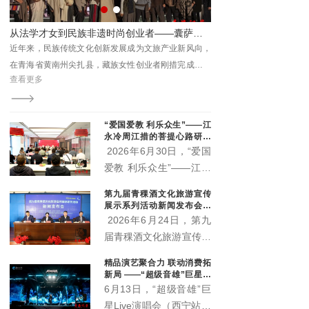
关部门、三江源国家公园
各园区管委会及基层代表
参加活动。
“爱国爱教 利乐众生”——江
永冷周江措的菩提心路研讨
会在西宁举行 两部新作正式
2026年6月30日，“爱国
出版
爱教 利乐众生”——江永
冷周江措的菩提心路研讨
第九届青稞酒文化旅游宣传
会在青海西宁顺利举办。
展示系列活动新闻发布会召
活动现场正式宣布，由江
开 “土族风情美·青稞美酒
2026年6月24日，第九
香”即将启幕
永冷周江措躬身实践总结
届青稞酒文化旅游宣传展
凝练而成的《心上的菩提
示系列活动新闻发布会在
精品演艺聚合力 联动消费拓
路》《菩提心语·渡心
互助县天佑德大酒店隆重
新局 ——“超级音雄”巨星演
筏》两部著作正式出版发
召开。本届活动以"土族
唱会带动文旅市场持续升温
6月13日，“超级音雄”巨
行，为新时代藏传佛教中
风情美·青稞美酒香"为主
星Live演唱会（西宁站）