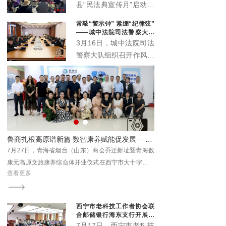
办公室、城西区司法局紧
县“民法典宣传月”启动仪
扣“民法典服务高质量发
式主场活动在丹噶尔古城
常敲“警示钟” 紧绷“纪律弦”
展”主题，在西宁市人民
拱海门隆重举行。本届宣
——城中法院司法警察大队
公园举办“法润西区 ‘典’亮
传月以“‘法’在身边‘典’亮
召开作风建设警示会
3月16日，城中法院司法
一夏”民法典专场宣传活
生活”为主题，由中共湟
警察大队组织召开作风建
动。省、市、区相关领导
源县委宣传部、中共湟源
设警示会。院督察室受邀
出席活动，区委政法委、
县委全面依法治县委员会
参会指导，以严的基调、
区法院、区检察院等30
办公室、湟源县司法局、
实的举措，助力锻造作风
余家单位参与集中宣传。
湟源县工商业联合会联合
过硬、纪律严明的司法警
主办。活动以法治与文化
察铁军。
交融、温情与正义共生的
形式，开启了一场普法惠
民的生动实践。
西宁市老科技工作者协会联
合邮储银行海东支行开展养
老金融科普专场沙龙
7月17日，西宁市老科技